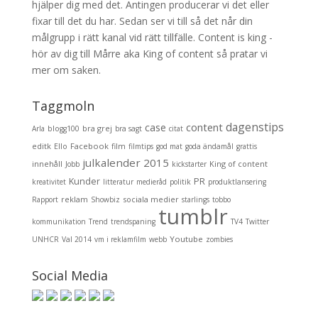
hjälper dig med det. Antingen producerar vi det eller
fixar till det du har. Sedan ser vi till så det når din
målgrupp i rätt kanal vid rätt tillfälle. Content is king -
hör av dig till Mårre aka King of content så pratar vi
mer om saken.
Taggmoln
dagenstips
content
case
bra grej
Arla
blogg100
bra sagt
citat
editk
Facebook
Ello
film
filmtips
god mat
goda ändamål
grattis
julkalender 2015
innehåll
King of content
Jobb
kickstarter
Kunder
PR
kreativitet
litteratur
medieråd
politik
produktlansering
reklam
sociala medier
Rapport
Showbiz
starlings
tobbo
tumblr
kommunikation
Trend
trendspaning
TV4
Twitter
Youtube
UNHCR
Val 2014
vm i reklamfilm
webb
zombies
Social Media