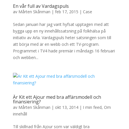
En vår full av Vardagspuls
av
Mårten Skånman
|
feb 17, 2015
|
Case
Sedan januari har jag varit hyfsat upptagen med att
bygga upp en ny innehållssatsning på folkhälsa på
initiativ av Arla. Vardagspuls heter satsningen som till
att börja med är en webb och ett TV-program.
Programmet i TV4 hade premiär i måndags 16 februari
och webben...
Är Kit ett Ajour med bra affärsmodell och
finansiering?
av
Mårten Skånman
|
okt 13, 2014
|
I min feed
,
Om
innehåll
Till skillnad från Ajour som var väldigt bra