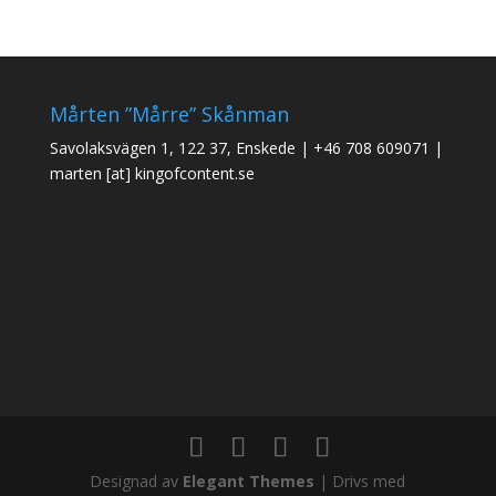
Mårten ”Mårre” Skånman
Savolaksvägen 1, 122 37, Enskede
|
+46 708 609071
|
marten [at] kingofcontent.se
Designad av
Elegant Themes
| Drivs med