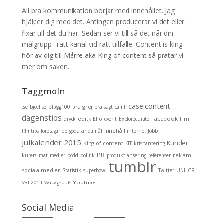
All bra kommunikation börjar med innehållet. Jag
hjälper dig med det. Antingen producerar vi det eller
fixar till det du har. Sedan ser vi till så det når din
målgrupp i rätt kanal vid rätt tillfälle. Content is king -
hör av dig till Mårre aka King of content så pratar vi
mer om saken.
Taggmoln
content
case
bra grej
.se
bjoel.se
blogg100
bra sagt
camfi
dagenstips
editk
Facebook
dryck
Ello
event
Explorecurate
film
innehåll
filmtips
företagande
goda ändamål
internet
Jobb
julkalender 2015
Kunder
King of content
KIT
krishantering
PR
reklam
kurera
mat
medier
podd
politik
produktlansering
referenser
tumblr
sociala medier
Statistik
superbowl
Twitter
UNHCR
Youtube
Val 2014
Vardagspuls
Social Media