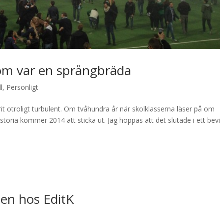
 som var en språngbräda
l
,
Personligt
t otroligt turbulent. Om tvåhundra år när skolklasserna läser på om
istoria kommer 2014 att sticka ut. Jag hoppas att det slutade i ett bev
en hos EditK