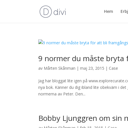
Hem
Erb
9 normer du måste bryta f
av
Mårten Skånman
|
maj 23, 2015
|
Case
Jag har bloggat lite igen på www.explorecurate.c
nya bok. Känner du dig ibland lite obekväm i det
normerna av Peter. Den...
Bobby Ljunggren om sin 
av
Mårten Skånman
|
feb 15, 2015
|
Case