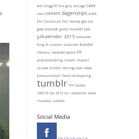
case
bra grej
Arla
blogg100
bra sagt
dagenstips
content
it
editk
citat
Facebook
Ello
film
filmtips
god mat
innehåll
goda ändamål
grattis
Jobb
julkalender 2015
kickstarter
Kunder
King of content
kreativitet
PR
litteratur
medieråd
politik
reklam
produktlansering
Showbiz
sociala medier
starlings
sxsw
tobbo
kommunikation
Trend
trendspaning
tumblr
TV4
Twitter
UNHCR
Val 2014
vm i reklamfilm
webb
Youtube
zombies
Social Media