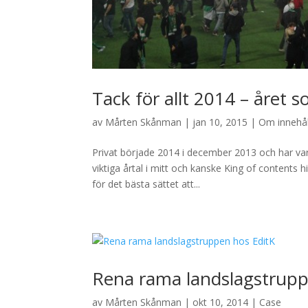
Tack för allt 2014 – året
av
Mårten Skånman
|
jan 10, 2015
|
Om innehål
Privat började 2014 i december 2013 och har vari
viktiga årtal i mitt och kanske King of contents h
för det bästa sättet att...
Rena rama landslagstrupp
av
Mårten Skånman
|
okt 10, 2014
|
Case