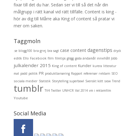
fixar till det du har. Sedan ser vi till så det når din
målgrupp i rätt kanal vid rätt tillfälle. Content is king -
hör av dig till Mårre aka King of content så pratar vi
mer om saken.
Taggmoln
dagenstips
content
case
bra grej
.se
blogg100
bra sagt
dryck
editk
Facebook
innehåll
Ello
film
filmtips
glögg
goda ändamål
Jobb
julkalender 2015
Kunder
King of content
kurera
litteratur
PR
reklam
mat
podd
politik
produktlansering
Rapport
referenser
SEO
sociala medier
Statistik
Storytelling
superbowl
Svenskt kött
sxsw
Trend
tumblr
TV4
Twitter
UNHCR
Val 2014
vm i reklamfilm
Youtube
Social Media