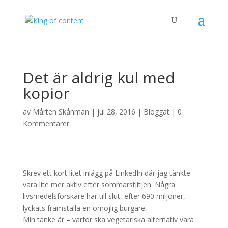
Det är aldrig kul med
kopior
av
Mårten Skånman
|
jul 28, 2016
|
Bloggat
|
0
Kommentarer
Skrev ett kort litet inlägg på LinkedIn där jag tänkte
vara lite mer aktiv efter sommarstiltjen. Några
livsmedelsforskare har till slut, efter 690 miljoner,
lyckats framställa en omöjlig burgare.
Min tanke är – varför ska vegetariska alternativ vara