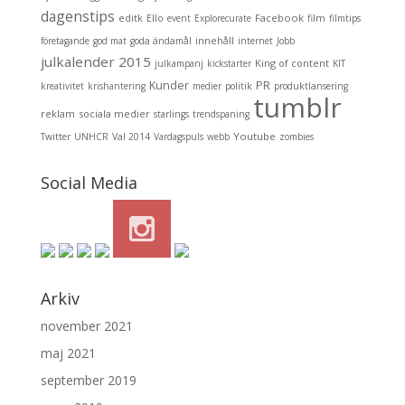
dagenstips
editk
Facebook
Ello
event
Explorecurate
film
filmtips
innehåll
företagande
god mat
goda ändamål
internet
Jobb
julkalender 2015
King of content
julkampanj
kickstarter
KIT
Kunder
PR
kreativitet
krishantering
medier
politik
produktlansering
tumblr
reklam
sociala medier
starlings
trendspaning
Youtube
Twitter
UNHCR
Val 2014
Vardagspuls
webb
zombies
Social Media
Arkiv
november 2021
maj 2021
september 2019