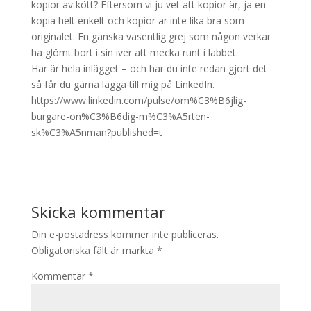
kopior av kött? Eftersom vi ju vet att kopior är, ja en
kopia helt enkelt och kopior är inte lika bra som
originalet. En ganska väsentlig grej som någon verkar
ha glömt bort i sin iver att mecka runt i labbet.
Här är hela inlägget – och har du inte redan gjort det
så får du gärna lägga till mig på LinkedIn.
https://www.linkedin.com/pulse/om%C3%B6jlig-
burgare-on%C3%B6dig-m%C3%A5rten-
sk%C3%A5nman?published=t
Skicka kommentar
Din e-postadress kommer inte publiceras.
Obligatoriska fält är märkta
*
Kommentar
*