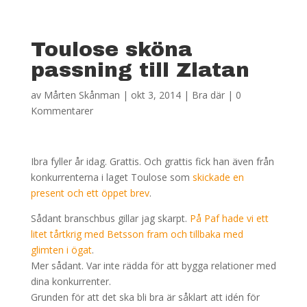
Toulose sköna
passning till Zlatan
av
Mårten Skånman
|
okt 3, 2014
|
Bra där
|
0
Kommentarer
Ibra fyller år idag. Grattis. Och grattis fick han även från
konkurrenterna i laget Toulose som
skickade en
present och ett öppet brev
.
Sådant branschbus gillar jag skarpt.
På Paf hade vi ett
litet tårtkrig med Betsson fram och tillbaka med
glimten i ögat
.
Mer sådant. Var inte rädda för att bygga relationer med
dina konkurrenter.
Grunden för att det ska bli bra är såklart att idén för